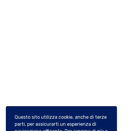
Servizi
Privacy Policy
Cookies
Contatti
Whistleblowing
CONTATTI / DOVE SIAMO
Via Termine Bianco 14 | 84010 | San Marzano sul Sarno
Tel:08119751000
info@jobservicegroupsrl.it
Lun - Sab: 9.00/18.00
Questo sito utilizza cookie, anche di terze
parti, per assicurarti un esperienza di